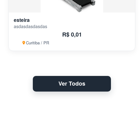
esteira
asdasdasdasdas
R$ 0,01
Curitiba / PR
Ver Todos
Não perca tempo ! Anuncie