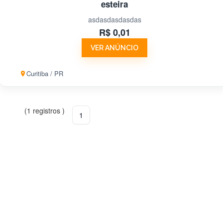
esteira
asdasdasdasdas
R$ 0,01
VER ANÚNCIO
Curitiba / PR
(1 registros )
1
Não perca tempo ! Anuncie conosc
você também.