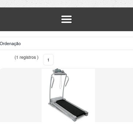
(1 registros )
1